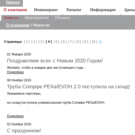
Наверх
О компании
Инжиниринг
Каталог
Информация
Цен
Новости
Мероприятия
Объекты
О компании
/ Новости
Страницы:
[ 1 ]
[ 2 ]
[ 3 ]
[ 4 ]
[ 5 ]
[ 6 ]
[ 7 ]
[ 8 ]
[ 9 ]
[ 10 ]
[.]
01 Января 2020
Поздравляем всех с Новым 2020 Годом!
Желаем, чтобы в каждом дне наступающего года...
Подробнее
08 Ноября 2019
Труба Compipe PEXa/EVOH 2.0 поступила на склад!
Уважаемые партнеры,
на склад поступила универсальная труба Compipe PEXa/EVOH.
Подробнее
02 Ноября 2018
С праздником!